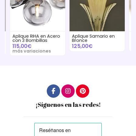
Aplique RIHA en Acero
Aplique Samario en
A
con 3 Bombillas
Bronce
S
115,00€
125,00€
2
más variaciones
¡Síguenos en las redes!