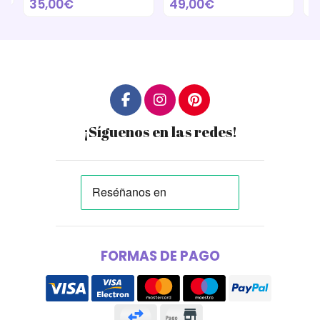
35,00€
49,00€
1
¡Síguenos en las redes!
FORMAS DE PAGO