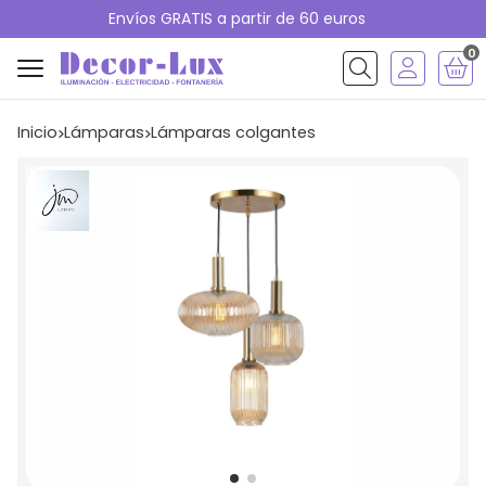
Envíos GRATIS a partir de 60 euros
0
Buscar
Inicio
lámparas
lámparas colgantes