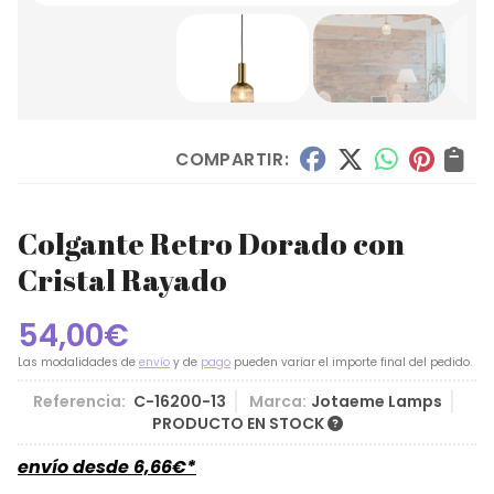
COMPARTIR:
Colgante Retro Dorado con
Cristal Rayado
54,00
€
Las modalidades de
envío
y de
pago
pueden variar el importe final del pedido.
Referencia:
C-16200-13
Marca:
Jotaeme Lamps
PRODUCTO EN STOCK
envío desde
6,66
€
*