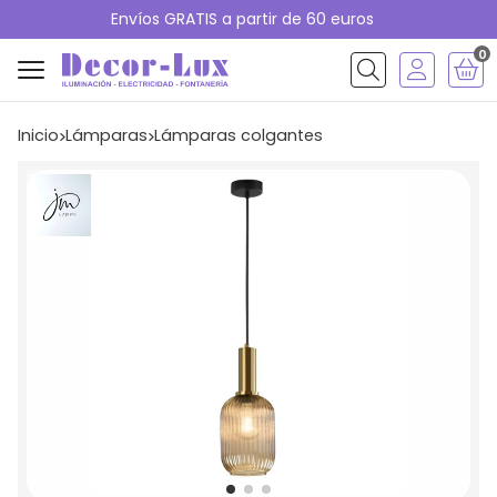
Envíos GRATIS a partir de 60 euros
0
Buscar
Inicio
lámparas
lámparas colgantes