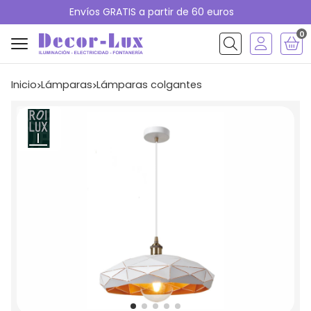
Envíos GRATIS a partir de 60 euros
0
Buscar
Inicio
lámparas
lámparas colgantes