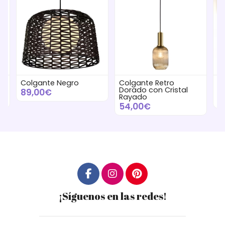
a
Colgante Negro
Colgante Retro
C
Dorado con Cristal
Cr
89,00€
Rayado
2
54,00€
¡Síguenos en las redes!