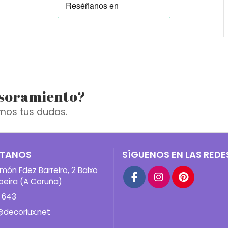
esoramiento?
mos tus dudas.
TANOS
SÍGUENOS EN LAS REDE
món Fdez Barreiro, 2 Baixo
beira (A Coruña)
 643
@decorlux.net