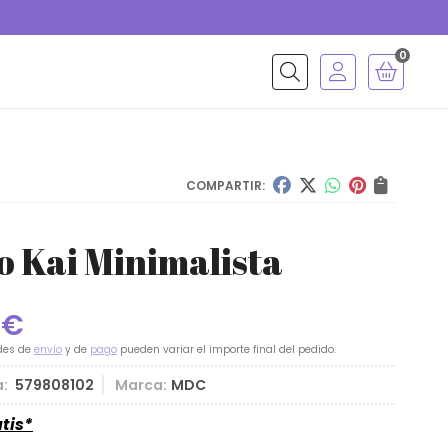
0
Buscar
COMPARTIR:
o Kai Minimalista
0
€
des de
envío
y de
pago
pueden variar el importe final del pedido.
a:
579808102
Marca:
MDC
tis*