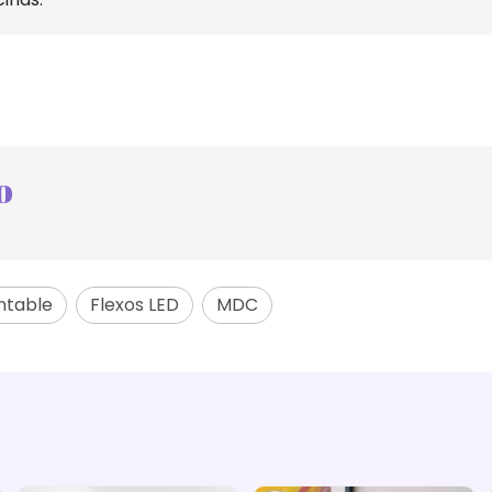
o
ntable
Flexos LED
MDC