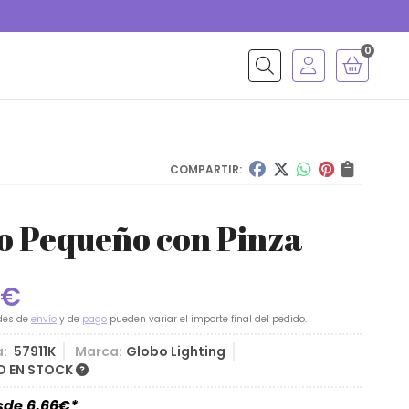
0
Buscar
COMPARTIR:
o Pequeño con Pinza
€
des de
envío
y de
pago
pueden variar el importe final del pedido.
a:
57911K
Marca:
Globo Lighting
 EN STOCK
esde
6,66
€
*