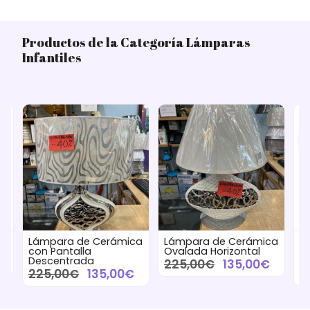
Productos de la Categoría Lámparas
Infantiles
ca
Lámpara de Cerámica
Lámpara de Mesa
L
Ovalada Horizontal
Cilíndrica Atoma
D
225,00€
135,00€
122,00€
6
€
más variaciones