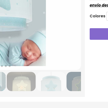
envío d
Colores