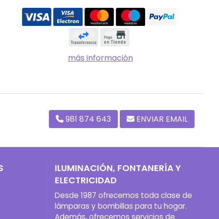
más información
981 874 643
ENVIAR EMAIL
S
ILUMINACIÓN, FONTANERÍA Y
ELECTRICIDAD
Desde 1987 ofrecemos toda clase de
lámparas y bombillas para tu hogar.
Además, ofrecemos servicios de