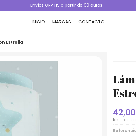
Envíos GRATIS a partir de 60 euros
INICIO
MARCAS
CONTACTO
on Estrella
Lámp
Estr
42,00
Las modalida
Referenci