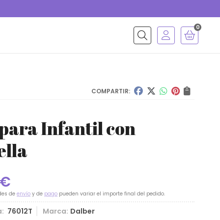
0
Buscar
COMPARTIR:
ara Infantil con
ella
€
des de
envío
y de
pago
pueden variar el importe final del pedido.
a:
76012T
Marca:
Dalber