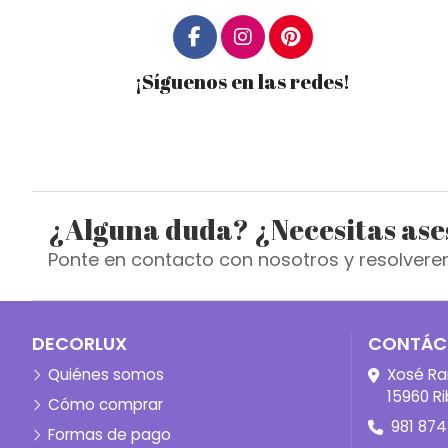
¡Síguenos en las redes!
¿Alguna duda? ¿Necesitas as
Ponte en contacto con nosotros y resolvere
DECORLUX
CONTÁC
Quiénes somos
Xosé Ra
15960 Ri
Cómo comprar
981 874
Formas de pago