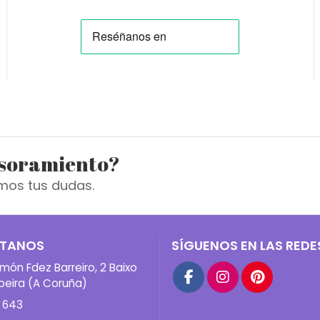
esoramiento?
mos tus dudas.
TANOS
SÍGUENOS EN LAS REDE
món Fdez Barreiro, 2 Baixo
beira (A Coruña)
 643