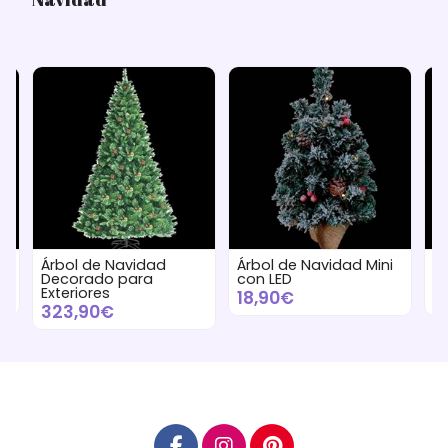
Árbol de Navidad Mini
Árbol de Navidad para
A
con LED
Exteriores
N
18,90€
202,90€
3