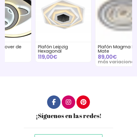
Plafón Leipzig
Plafón Magma Blanco
Pl
Hexagonal
Mate
Mi
119,00€
89,00€
4
más variaciones
¡Síguenos en las redes!