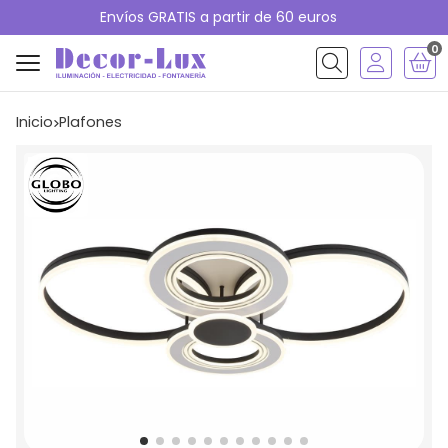
Envíos GRATIS a partir de 60 euros
0
Buscar
Inicio
plafones