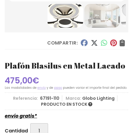
COMPARTIR:
Plafón Blasilus en Metal Lacado
475,00
€
Las modalidades de
envío
y de
pago
pueden variar el importe final del pedido.
Referencia:
67191-110
Marca:
Globo Lighting
PRODUCTO EN STOCK
envío gratis*
Cantidad