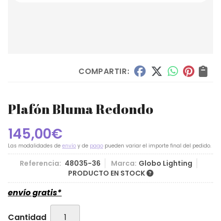
COMPARTIR:
Plafón Bluma Redondo
145,00
€
Las modalidades de
envío
y de
pago
pueden variar el importe final del pedido.
Referencia:
48035-36
Marca:
Globo Lighting
PRODUCTO EN STOCK
envío gratis*
Cantidad