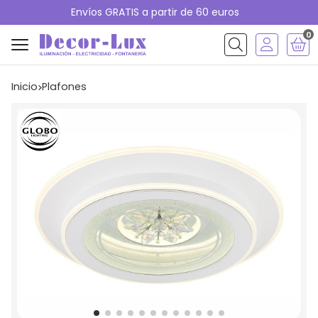
Envíos GRATIS a partir de 60 euros
0
Buscar
Inicio
plafones