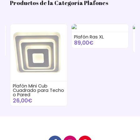
Productos de la Categoría Plafones
s
Plafón Ras XL
Pl
Mi
89,00€
4
Plafón Mini Cub
Cuadrado para Techo
o Pared
26,00€