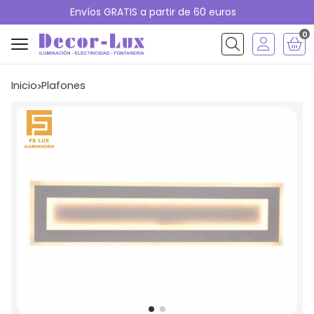
Envíos GRATIS a partir de 60 euros
0
Buscar
Inicio
plafones