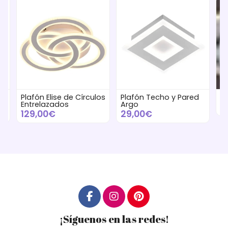
Plafón Elise de Círculos
Plafón Techo y Pared
Pl
Entrelazados
Argo
9
129,00€
29,00€
¡Síguenos en las redes!