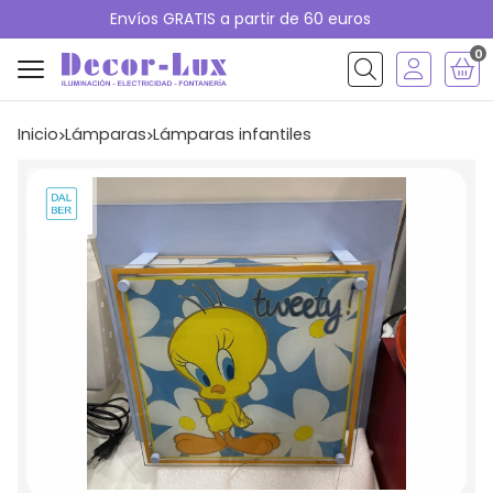
Envíos GRATIS a partir de 60 euros
0
Buscar
Inicio
lámparas
lámparas infantiles