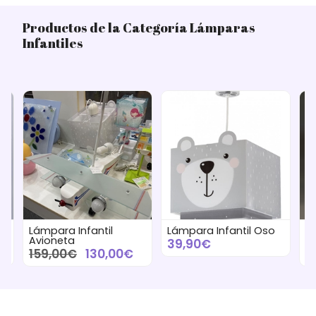
Productos de la Categoría Lámparas
Infantiles
Lámpara Infantil
Lámpara Infantil Oso
L
Avioneta
de
39,90€
159,00€
130,00€
3