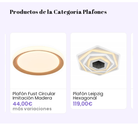
Productos de la Categoría Plafones
Plafón Fust Circular
Plafón Leipzig
P
Imitación Madera
Hexagonal
D
44,00€
119,00€
9
más variaciones