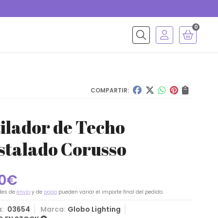
0
Buscar
COMPARTIR:
ilador de Techo
stalado Corusso
0
€
des de
envío
y de
pago
pueden variar el importe final del pedido.
a:
03654
Marca:
Globo Lighting