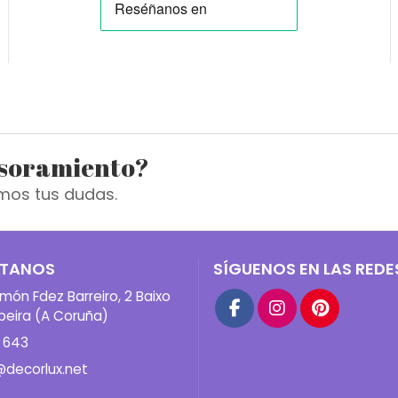
esoramiento?
mos tus dudas.
TANOS
SÍGUENOS EN LAS REDE
món Fdez Barreiro, 2 Baixo
beira (A Coruña)
 643
@decorlux.net