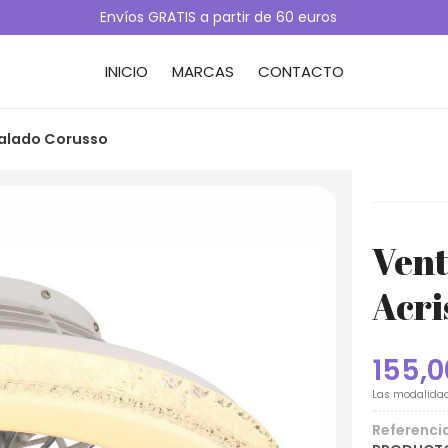
Envíos GRATIS a partir de 60 euros
INICIO
MARCAS
CONTACTO
talado Corusso
Vent
Acri
155,0
Las modalida
Referenci