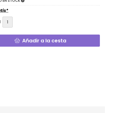
 EN STOCK
tis*
d
Añadir a la cesta