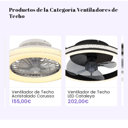
Productos de la Categoría Ventiladores de
Techo
Ventilador de Techo
Ventilador de Techo
V
Acristalado Corusso
LED Cataleya
N
155,00€
202,00€
1