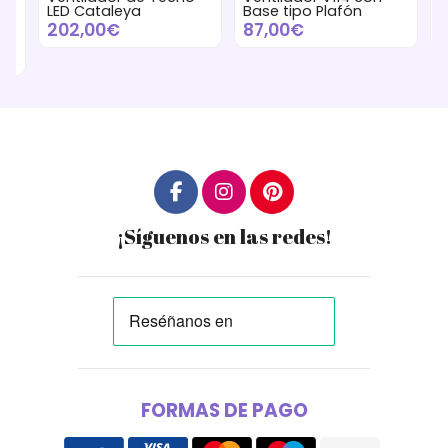
LED Cataleya
Base tipo Plafón
La
202,00€
87,00€
9
¡Síguenos en las redes!
FORMAS DE PAGO