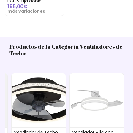
RGB y Tija doble
155,00€
más variaciones
Productos de la Categoría Ventiladores de
Techo
Ventilador de Techo
Ventilador V114 con
Ve