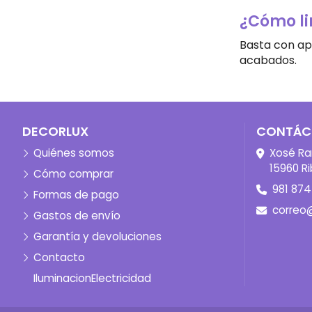
¿Cómo li
Basta con ap
acabados.
DECORLUX
CONTÁC
Quiénes somos
Xosé Ra
15960 Ri
Cómo comprar
981 874
Formas de pago
correo
Gastos de envío
Garantía y devoluciones
Contacto
Iluminacion
Electricidad