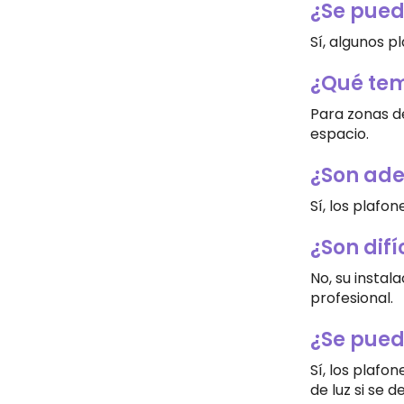
¿Se pued
Sí, algunos p
¿Qué tem
Para zonas de
espacio.
¿Son ade
Sí, los plafo
¿Son difí
No, su instal
profesional.
¿Se pued
Sí, los plaf
de luz si se d