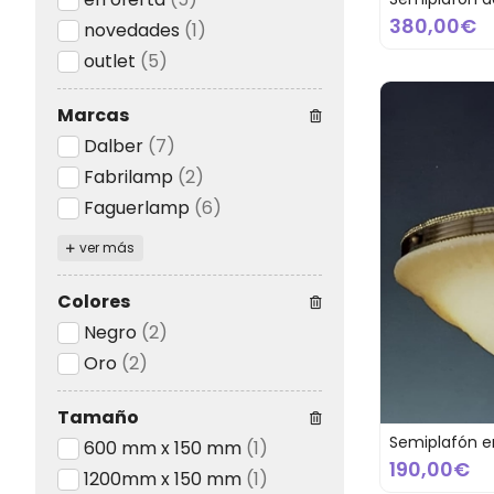
380,00€
novedades
(1)
outlet
(5)
Marcas
Dalber
(7)
Fabrilamp
(2)
Faguerlamp
(6)
ver más
Colores
Negro
(2)
Oro
(2)
Tamaño
Semiplafón e
600 mm x 150 mm
(1)
190,00€
1200mm x 150 mm
(1)