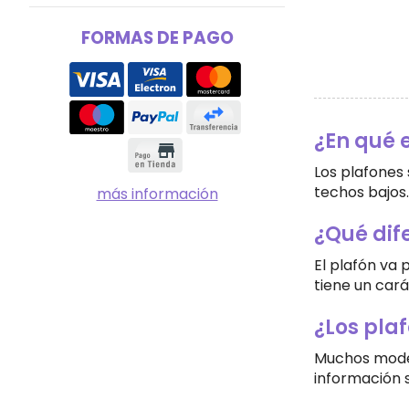
FORMAS DE PAGO
¿En qué 
Los plafones 
techos bajos.
más información
¿Qué dif
El plafón va
tiene un cará
¿Los pla
Muchos model
información 