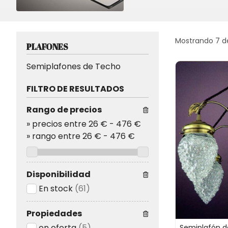
Mostrando 7 d
PLAFONES
Semiplafones de Techo
FILTRO DE RESULTADOS
Rango de precios
»
precios entre 26 €
-
476 €
»
rango entre
26
€
-
476
€
Disponibilidad
En stock
(61)
Propiedades
en oferta
(5)
Semiplafón d