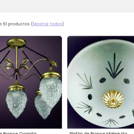
e 61 productos
(
Mostrar todos
)
e Bronce Cromita
Plafón de Bronce Malaquita