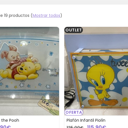
e 19 productos
(
Mostrar todos
)
OUTLET
OFERTA
e the Pooh
Plafón Infantil Piolín
,90€
115,90€
125,00€