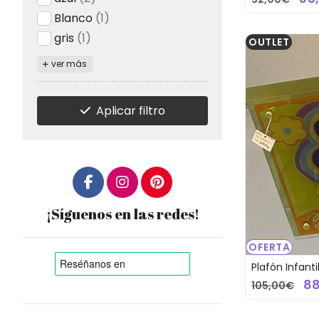
Blanco
(1)
gris
(1)
OUTLET
ver más
Aplicar filtro
¡Síguenos en las redes!
OFERTA
Plafón Infanti
8
105,00€