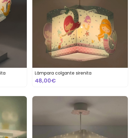
ita
Lámpara colgante sirenita
48,00€