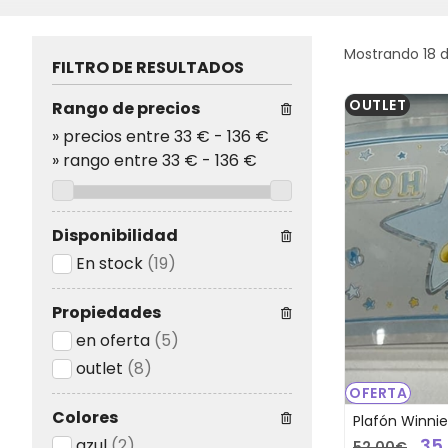
Mostrando 18 d
FILTRO DE RESULTADOS
OUTLET
Rango de precios
»
precios entre 33 €
-
136 €
»
rango entre
33
€
-
136
€
Disponibilidad
En stock
(19)
Propiedades
en oferta
(5)
outlet
(8)
OFERTA
Colores
Plafón Winni
35
azul
(2)
52,00€