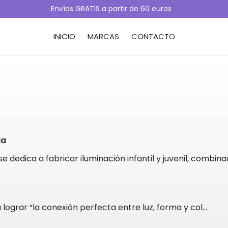
Envíos GRATIS a partir de 60 euros
INICIO
MARCAS
CONTACTO
ia
e dedica a fabricar iluminación infantil y juvenil, combin
 lograr “la conexión perfecta entre luz, forma y col
...