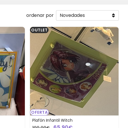
ordenar por
OUTLET
OFERTA
Plafón Infantil Witch
65,90€
100,00€