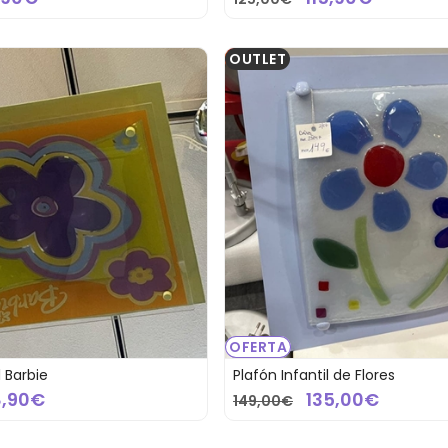
OUTLET
OFERTA
l Barbie
Plafón Infantil de Flores
8,90€
135,00€
149,00€